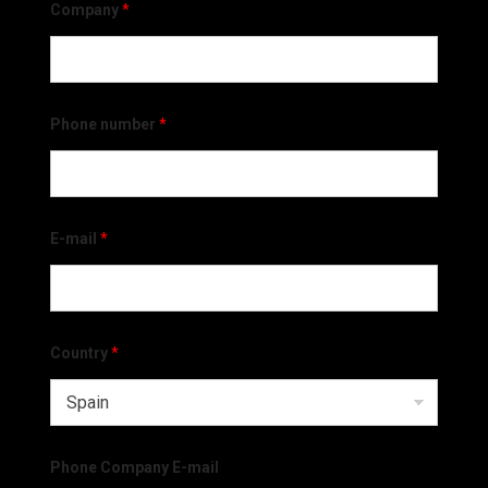
Company
*
Phone number
*
E-mail
*
Country
*
Phone Company E-mail