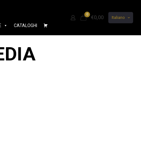
0
€0,00
Italiano
E
CATALOGHI
EDIA