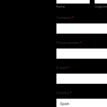
Nome
Cognom
Company
*
Phone number
*
E-mail
*
Country
*