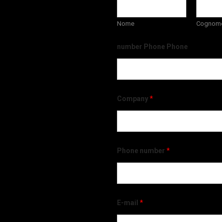
Nome
Cognom
number Phone Phone
Company
*
Phone number
*
E-mail
*