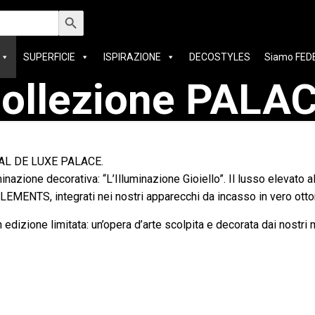
Search Button
SUPERFICIE
ISPIRAZIONE
DECOSTYLES
Siamo FED
ollezione PALA
STAL DE LUXE PALACE.
inazione decorativa: “L’Illuminazione Gioiello”. Il lusso elevato 
ENTS, integrati nei nostri apparecchi da incasso in vero otto
 edizione limitata: un’opera d’arte scolpita e decorata dai nostri m