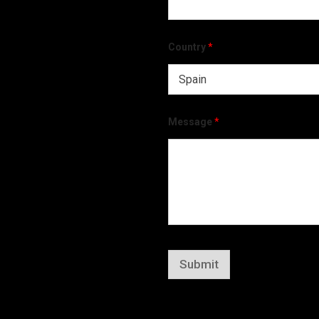
Country
*
Message
*
Submit