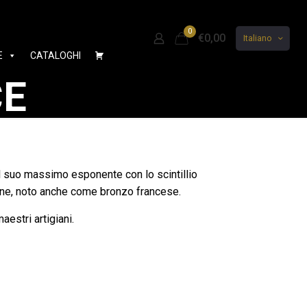
0
€0,00
Italiano
E
CATALOGHI
CE
al suo massimo esponente con lo scintillio
ne, noto anche come bronzo francese.
aestri artigiani.