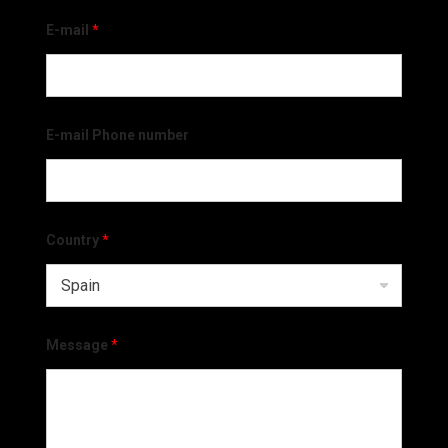
E-mail
*
E-mail Phone number
Country
*
Message
*