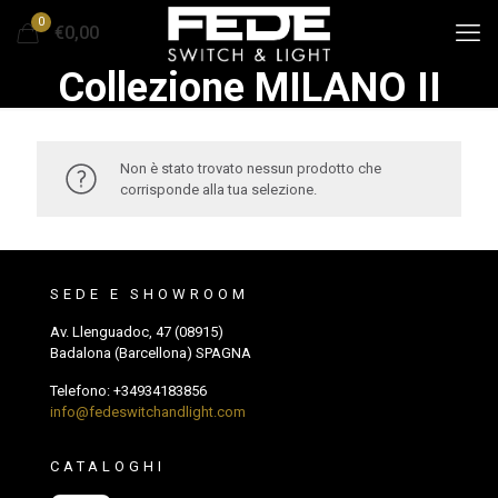
0
€0,00
Collezione MILANO II
Non è stato trovato nessun prodotto che
corrisponde alla tua selezione.
SEDE E SHOWROOM
Av. Llenguadoc, 47 (08915)
Badalona (Barcellona) SPAGNA
Telefono:
+34934183856
info@fedeswitchandlight.com
CATALOGHI