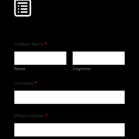
Contact Name
*
Nome
Cognome
Company
*
Phone number
*