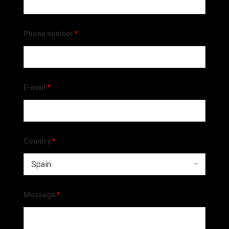
Phone number
*
E-mail
*
Country
*
Message
*