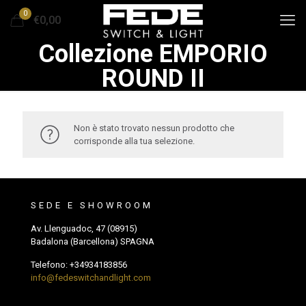
0
€0,00
Collezione EMPORIO
ROUND II
Non è stato trovato nessun prodotto che
corrisponde alla tua selezione.
SEDE E SHOWROOM
Av. Llenguadoc, 47 (08915)
Badalona (Barcellona) SPAGNA
Telefono:
+34934183856
info@fedeswitchandlight.com