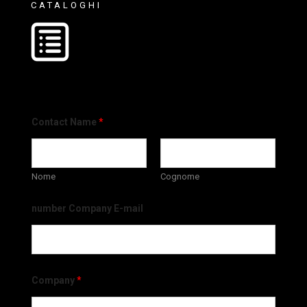
CATALOGHI
Contact Name
*
Nome
Cognome
number Company E-mail
Company
*