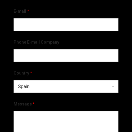
E-mail
*
Phone E-mail Company
Country
*
Message
*