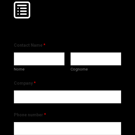
Contact Name
*
Nome
Cognome
Company
*
Phone number
*