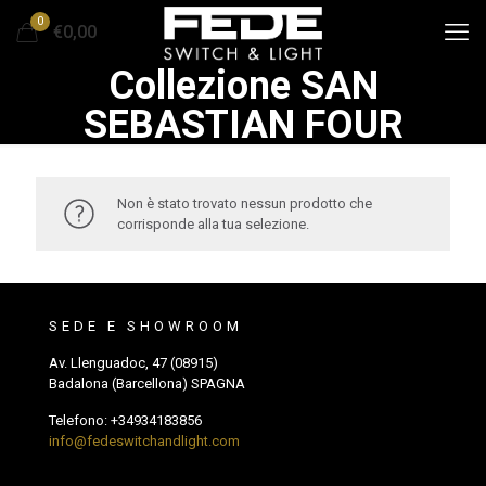
0
€0,00
Collezione SAN
SEBASTIAN FOUR
Non è stato trovato nessun prodotto che
corrisponde alla tua selezione.
SEDE E SHOWROOM
Av. Llenguadoc, 47 (08915)
Badalona (Barcellona) SPAGNA
Telefono:
+34934183856
info@fedeswitchandlight.com