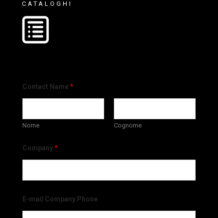
CATALOGHI
Contact Name
*
Nome
Cognome
Company
*
E-mail Company Phone