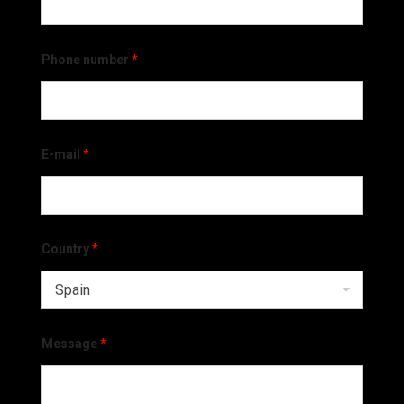
Phone number
*
E-mail
*
Country
*
Message
*