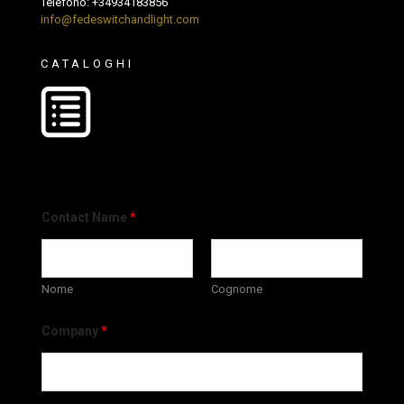
Telefono:
+34934183856
info@fedeswitchandlight.com
CATALOGHI
Contact Name
*
Nome
Cognome
Company
*