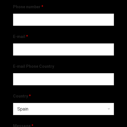
Phone number
*
E-mail
*
E-mail Phone Country
Country
*
Message
*