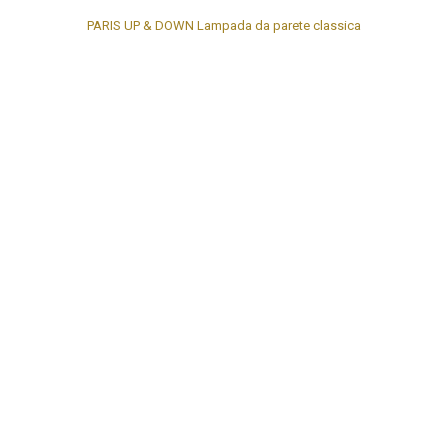
PARIS UP & DOWN Lampada da parete classica
SCOPRI LA NOSTRA GAMMA EUROPEA
Quando vogliamo dare un tocco personale alla nostra casa o a un
progetto di interior design, i dettagli fanno la differenza e
soprattutto i meccanismi elettrici.
FEDE
propone collezioni esclusive che si adattano perfettamente
ad ogni ambiente, arricchendone decorazione..
VEDERE DI PIÙ