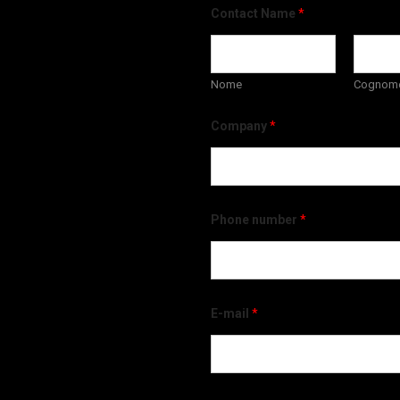
Contact Name
*
Nome
Cognom
Company
*
Phone number
*
E-mail
*