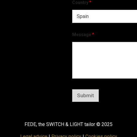
Country
*
Message
*
Submit
FEDE, the SWITCH & LIGHT tailor © 2025
Legal advice
|
Privacy policy
|
Cookies policy