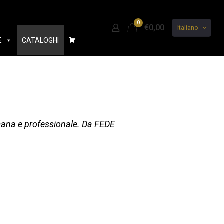
0
€0,00
Italiano
E
CATALOGHI
i
umana e professionale. Da FEDE