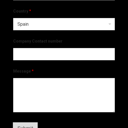
Country
*
Company Contact number
Message
*