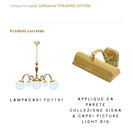
BINARIO
Categorie:
Luce
,
Collezione TRACKING SYSTEM
COLLEZIONE
NEW
VIENNA
quantità
Prodotti correlati
APPLIQUE DA
LAMPADARI FD1191
PARETE
COLLEZIONE SIENA
& CAPRI PICTURE
LIGHT BIG