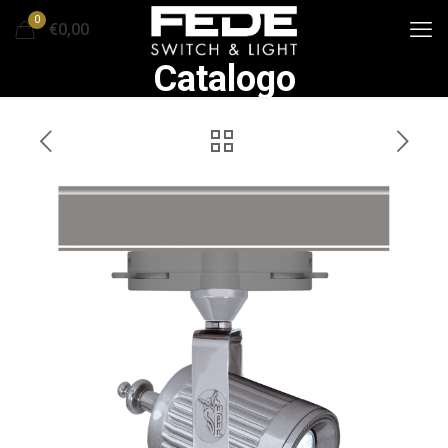
0
€0,00
Catalogo