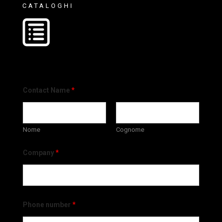
CATALOGHI
Contact Name
*
Nome
Cognome
Company
*
Phone number
*