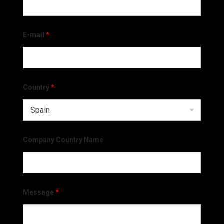
E-mail
*
Country
*
Company Country Name
Message
*