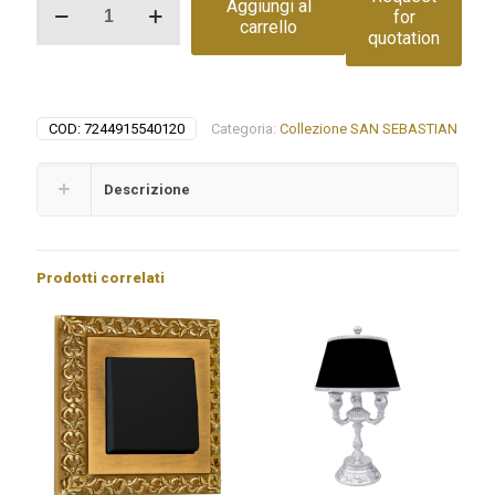
Aggiungi al
for
doble
carrello
quotation
tecla
EMPORIO
quantità
COD:
7244915540120
Categoria:
Collezione SAN SEBASTIAN
Descrizione
Prodotti correlati