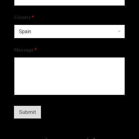
Country
*
Message
*
Submit