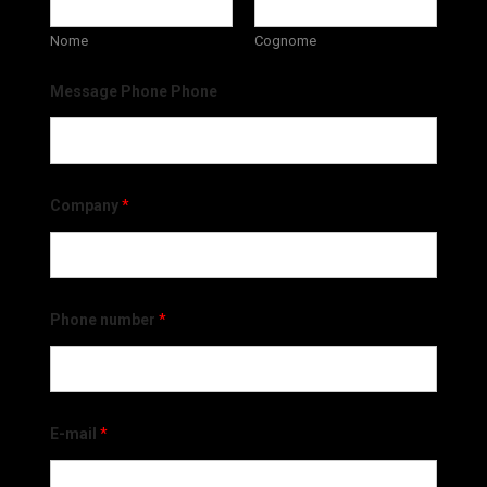
Nome
Cognome
Message Phone Phone
Company
*
Phone number
*
E-mail
*