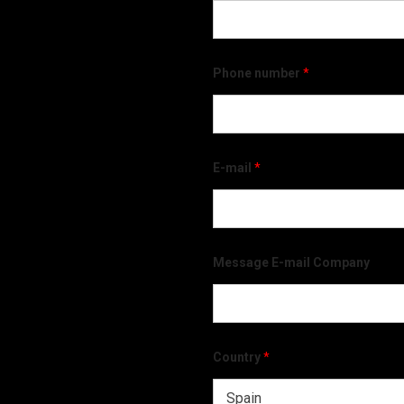
Phone number
*
E-mail
*
Message E-mail Company
Country
*