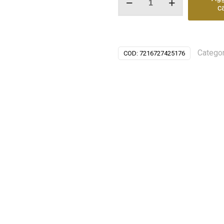
c
tecla
SEVILLA
quantità
Categor
COD:
7216727425176