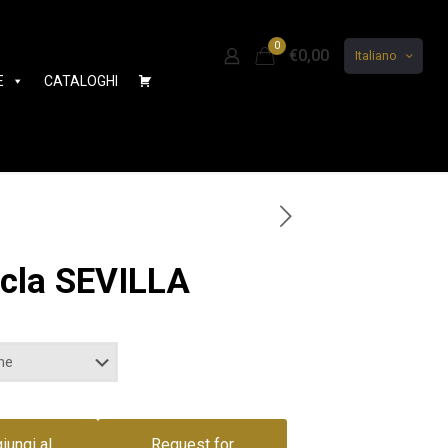
0
€0,00
Italiano
E
CATALOGHI
ecla SEVILLA
iungi al
Request for