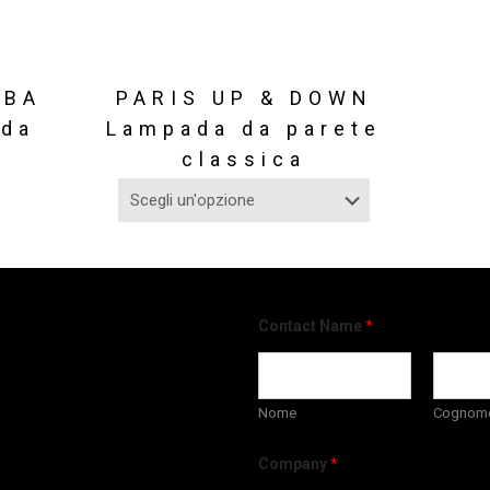
OBA
PARIS UP & DOWN
 da
Lampada da parete
classica
Contact Name
*
Nome
Cognom
Company
*