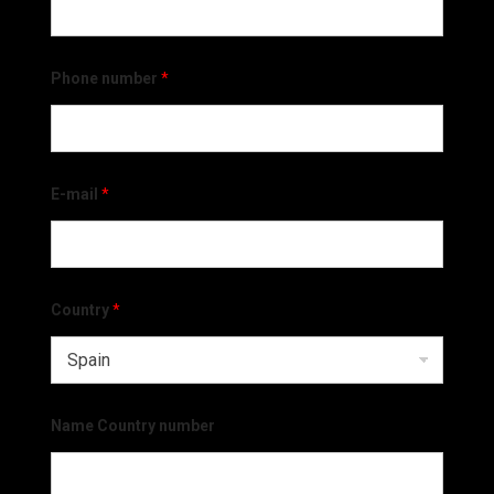
Phone number
*
E-mail
*
Country
*
Name Country number