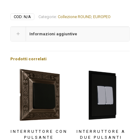
COLLEZIONE
ROUND
quantità
COD:
N/A
Categorie:
Collezione ROUND
,
EUROPEO
Informazioni aggiuntive
Prodotti correlati
INTERRUTTORE CON
INTERRUTTORE A
PULSANTE
DUE PULSANTI