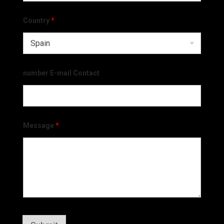
Country
*
number E-mail Contact
Message
*