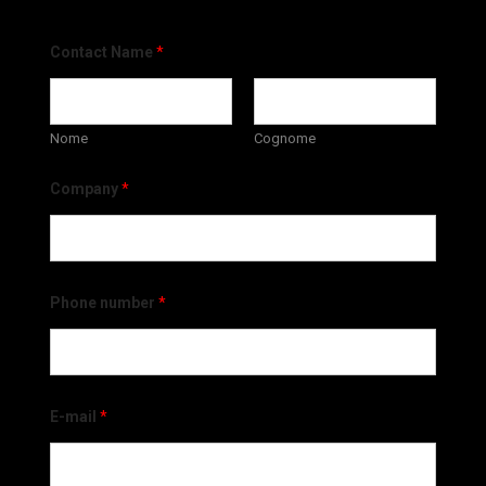
Contact Name
*
Nome
Cognome
Company
*
Phone number
*
E-mail
*