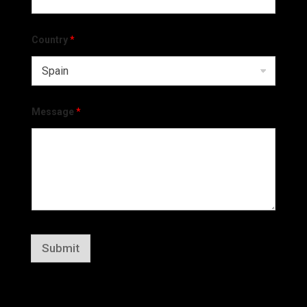
Country
*
Message
*
Submit