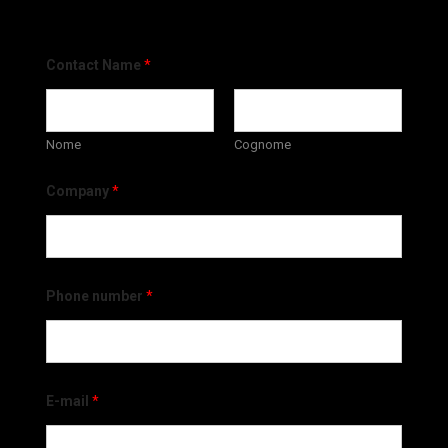
Contact Name
*
Nome
Cognome
Company
*
Phone number
*
E-mail
*