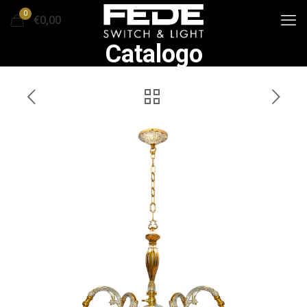
0
€0,00
Catalogo