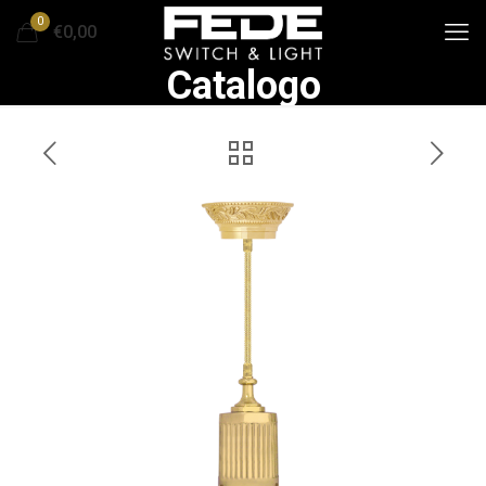
0
€0,00
Catalogo