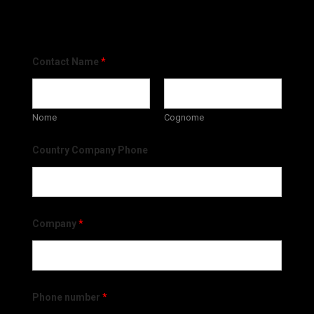
Contact Name
*
Nome
Cognome
Country Company Phone
Company
*
Phone number
*