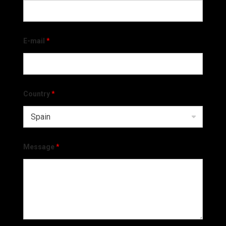
E-mail
*
Country
*
Message
*