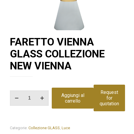
FARETTO VIENNA
GLASS COLLEZIONE
NEW VIENNA
Request
FARETTO
Aggiungi al
for
VIENNA
carrello
quotation
GLASS
COLLEZIONE
NEW
VIENNA
quantità
Categorie:
Collezione GLASS
,
Luce